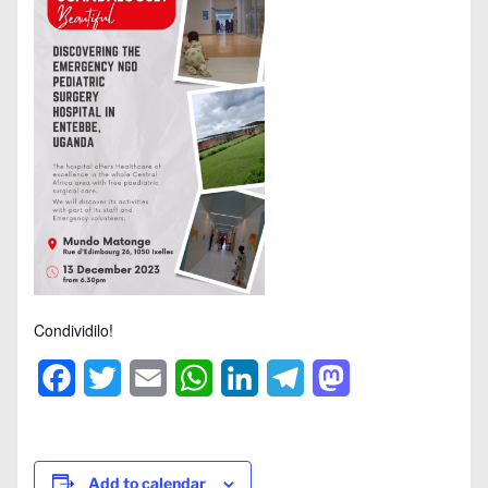
Condividilo!
Facebook
Twitter
Email
WhatsApp
LinkedIn
Telegram
Mastodon
Add to calendar