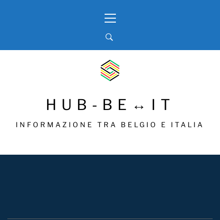
Skip
Primary
to
Menu
content
HUB-BE↔IT
INFORMAZIONE TRA BELGIO E ITALIA