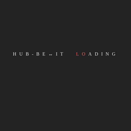
HUB-BE↔IT
LOADING
VENUE
Boom café
Rue Pletinckx 7
Bruxelles
,
1000
Belgium
+ Google Map
Emergency pub quiz |
Assemblea iscritti ANPI Bruxelles
e presentazione libro “Amleto 44”
23 November @ CoHop