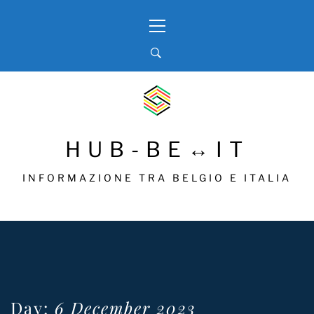
Skip
Primary
to
Menu
content
HUB-BE↔IT
INFORMAZIONE TRA BELGIO E ITALIA
Day:
6 December 2023