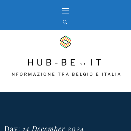
Skip
Primary
to
Menu
content
HUB-BE↔IT
INFORMAZIONE TRA BELGIO E ITALIA
Day:
14 December 2024