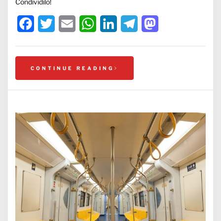
Condividilo!
Facebook
Twitter
Email
WhatsApp
LinkedIn
Telegram
Mastodon
CONTINUE READING