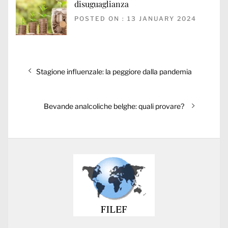
disuguaglianza
POSTED ON : 13 JANUARY 2024
Post
Previous
Stagione influenzale: la peggiore dalla pandemia
navigation
post:
Next
Bevande analcoliche belghe: quali provare?
post: