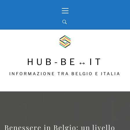
Skip
Primary
to
Menu
content
HUB-BE↔IT
INFORMAZIONE TRA BELGIO E ITALIA
Benessere in Belgio: un livello