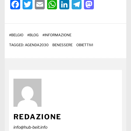
Facebook
Twitter
Email
WhatsApp
LinkedIn
Telegram
Mastodon
#
BELGIO
#
BLOG
#
INFORMAZIONE
TAGGED:
AGENDA2030
BENESSERE
OBIETTIVI
REDAZIONE
info@hub-beit.info