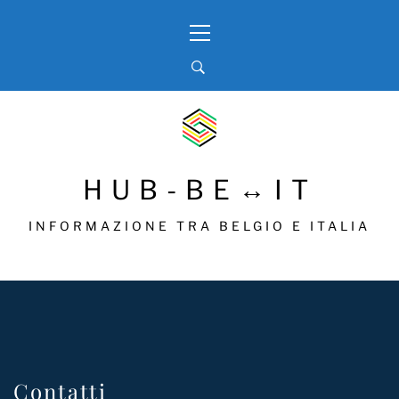
Skip
Primary
to
Menu
content
HUB-BE↔IT
INFORMAZIONE TRA BELGIO E ITALIA
Contatti