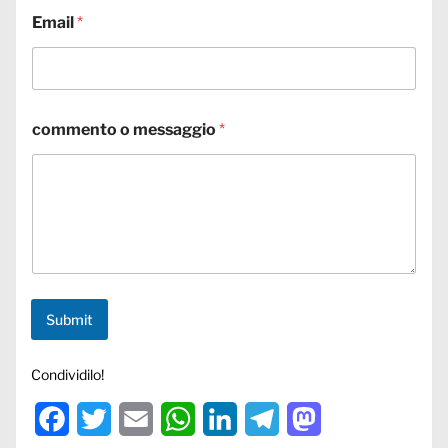
Email
*
commento o messaggio
*
Submit
Condividilo!
Facebook
Twitter
Email
WhatsApp
LinkedIn
Telegram
Mastodon