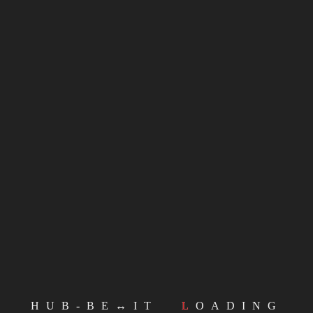
Facebook
Twitter
Email
WhatsApp
LinkedIn
Telegram
Mastodon
CONTINUE READING
BELGIO
#
LAVORO
avoro, AUDI Bruxelles intende chiudere
 JULY 2024
BY
REDAZIONE
ù di 1400 lavoratori a rischio.
ndividilo!
Facebook
Twitter
Email
WhatsApp
LinkedIn
Telegram
Mastodon
HUB-BE↔IT
LOADING