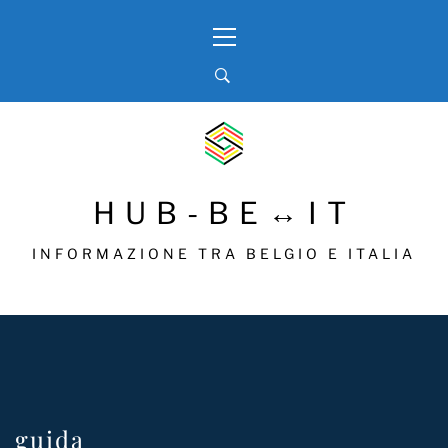
Skip
Primary
to
Menu
content
HUB-BE↔IT
INFORMAZIONE TRA BELGIO E ITALIA
guida