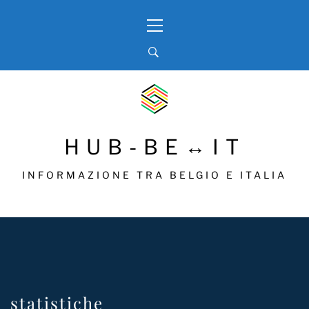
Skip
Primary
to
Menu
content
HUB-BE↔IT
INFORMAZIONE TRA BELGIO E ITALIA
statistiche