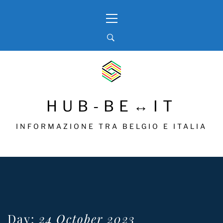
Skip
Primary
to
Menu
content
HUB-BE↔IT
INFORMAZIONE TRA BELGIO E ITALIA
Day:
24 October 2023