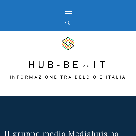
Skip
Primary
to
Menu
content
HUB-BE↔IT
INFORMAZIONE TRA BELGIO E ITALIA
Il gruppo media Mediahuis ha