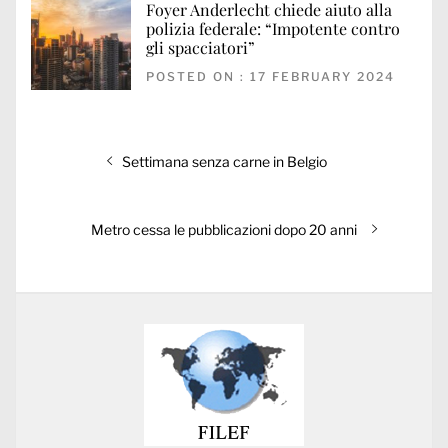
Foyer Anderlecht chiede aiuto alla
polizia federale: “Impotente contro
gli spacciatori”
POSTED ON : 17 FEBRUARY 2024
Post
Previous
Settimana senza carne in Belgio
navigation
post:
Next
Metro cessa le pubblicazioni dopo 20 anni
post: