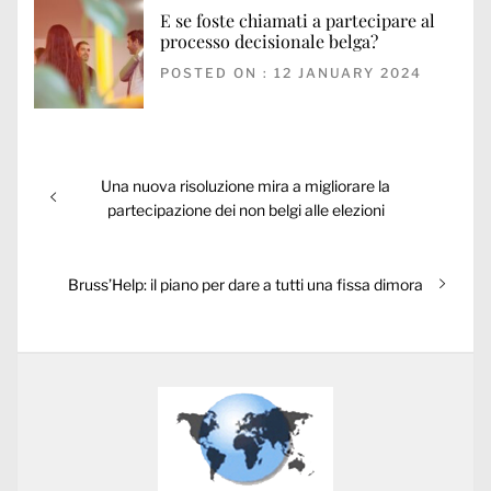
E se foste chiamati a partecipare al
processo decisionale belga?
POSTED ON : 12 JANUARY 2024
Post
Previous
Una nuova risoluzione mira a migliorare la
navigation
post:
partecipazione dei non belgi alle elezioni
Next
Bruss’Help: il piano per dare a tutti una fissa dimora
post: