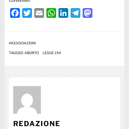
Condividilo!
Facebook
Twitter
Email
WhatsApp
LinkedIn
Telegram
Mastodon
#
ASSOCIAZIONI
TAGGED:
ABORTO
LEGGE 194
REDAZIONE