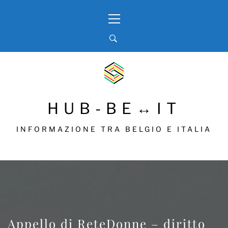
Skip
Primary
to
Menu
content
HUB-BE↔IT
INFORMAZIONE TRA BELGIO E ITALIA
Appello di ReteDonne – diritto