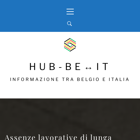
Skip
Primary
to
Menu
content
HUB-BE↔IT
INFORMAZIONE TRA BELGIO E ITALIA
Assenze lavorative di lunga