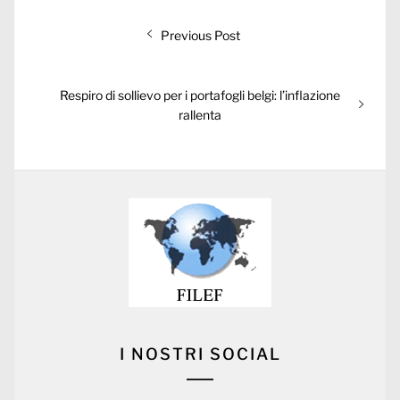
Post
Previous
Previous Post
navigation
post:
Next
Respiro di sollievo per i portafogli belgi: l’inflazione
post:
rallenta
I NOSTRI SOCIAL