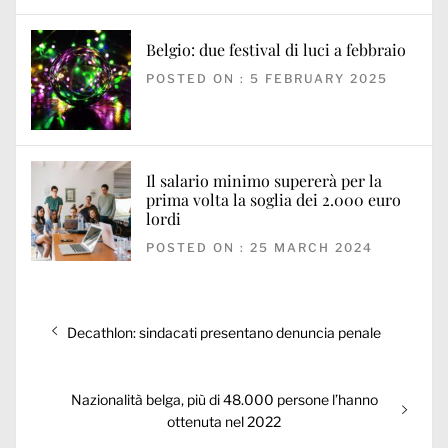
Belgio: due festival di luci a febbraio
POSTED ON : 5 FEBRUARY 2025
Il salario minimo supererà per la
prima volta la soglia dei 2.000 euro
lordi
POSTED ON : 25 MARCH 2024
Post
Previous
Decathlon: sindacati presentano denuncia penale
navigation
post:
Next
Nazionalità belga, più di 48.000 persone l’hanno
post:
ottenuta nel 2022