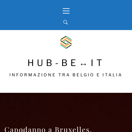
Skip
Primary
to
Menu
content
HUB-BE↔IT
INFORMAZIONE TRA BELGIO E ITALIA
Capodanno a Bruxelles,