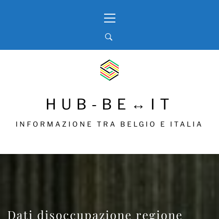
Skip
Primary
to
Menu
content
HUB-BE↔IT
INFORMAZIONE TRA BELGIO E ITALIA
Dati disoccupazione regione