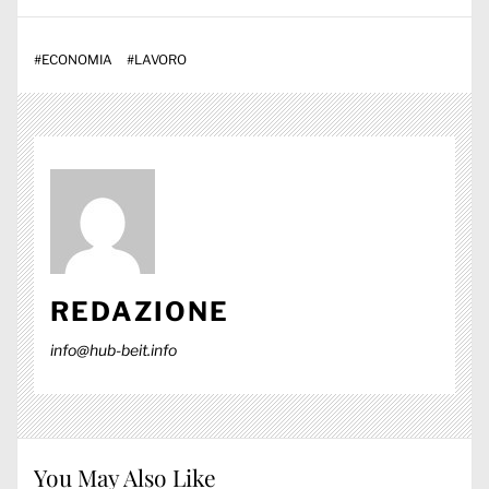
#
ECONOMIA
#
LAVORO
REDAZIONE
info@hub-beit.info
You May Also Like