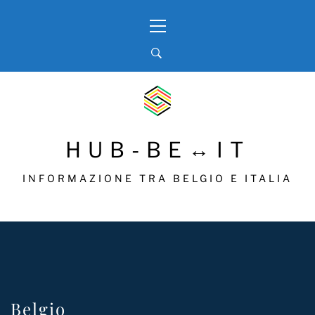
Skip
Primary
to
Menu
content
HUB-BE↔IT
INFORMAZIONE TRA BELGIO E ITALIA
Belgio