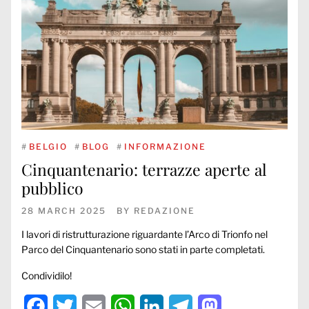
#
BELGIO
#
BLOG
#
INFORMAZIONE
Cinquantenario: terrazze aperte al
pubblico
28 MARCH 2025
BY
REDAZIONE
I lavori di ristrutturazione riguardante l’Arco di Trionfo nel
Parco del Cinquantenario sono stati in parte completati.
Condividilo!
Facebook
Twitter
Email
WhatsApp
LinkedIn
Telegram
Mastodon