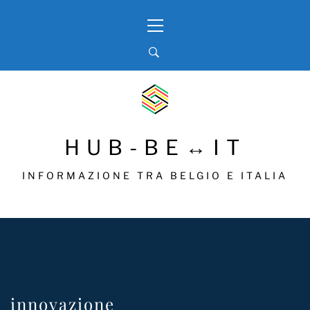
Skip
Primary
to
Menu
content
HUB-BE↔IT
INFORMAZIONE TRA BELGIO E ITALIA
innovazione