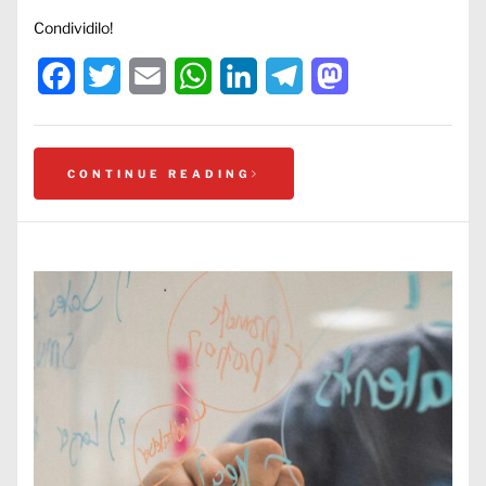
Condividilo!
Facebook
Twitter
Email
WhatsApp
LinkedIn
Telegram
Mastodon
CONTINUE READING