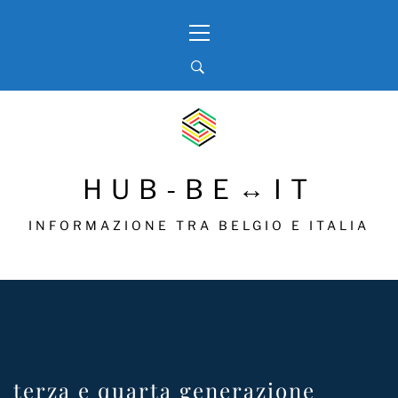
Skip
Primary
to
Menu
content
HUB-BE↔IT
INFORMAZIONE TRA BELGIO E ITALIA
terza e quarta generazione