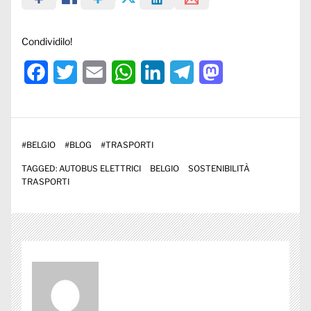
Condividilo!
Facebook
Twitter
Email
WhatsApp
LinkedIn
Telegram
Mastodon
#
BELGIO
#
BLOG
#
TRASPORTI
TAGGED:
AUTOBUS ELETTRICI
BELGIO
SOSTENIBILITÀ
TRASPORTI