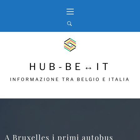
Skip
Primary
to
Menu
content
HUB-BE↔IT
INFORMAZIONE TRA BELGIO E ITALIA
A Bruxelles i primi autobus