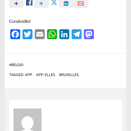
Condividilo!
Facebook
Twitter
Email
WhatsApp
LinkedIn
Telegram
Mastodon
#
BELGIO
TAGGED:
APP
APP-ELLES
BRUXELLES