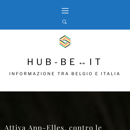
Skip
Primary
to
Menu
content
HUB-BE↔IT
INFORMAZIONE TRA BELGIO E ITALIA
Attiva App-Elles, contro le