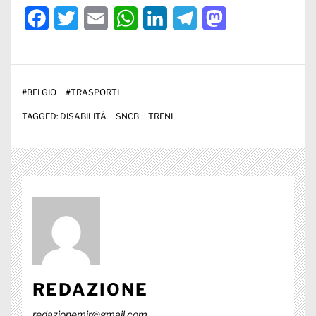
Facebook
Twitter
Email
WhatsApp
LinkedIn
Telegram
Mastodon
#
BELGIO
#
TRASPORTI
TAGGED:
DISABILITÀ
SNCB
TRENI
REDAZIONE
redazionemir@gmail.com