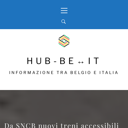
Skip
Primary
to
Menu
content
HUB-BE↔IT
INFORMAZIONE TRA BELGIO E ITALIA
Da SNCB nuovi treni accessibili