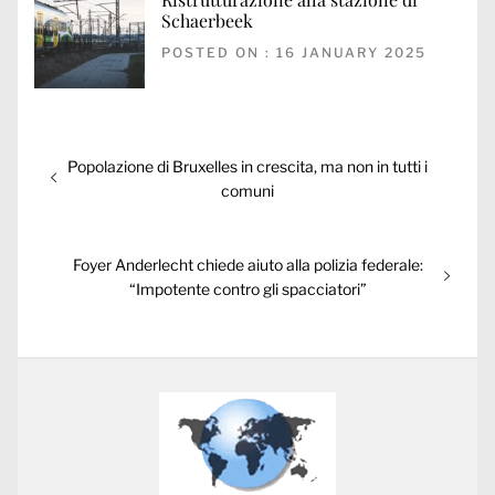
Schaerbeek
POSTED ON : 16 JANUARY 2025
Post
Previous
Popolazione di Bruxelles in crescita, ma non in tutti i
navigation
post:
comuni
Next
Foyer Anderlecht chiede aiuto alla polizia federale:
post:
“Impotente contro gli spacciatori”