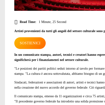
Read Time:
1 Minute, 25 Second
Artisti provenienti da tutti gli angoli del settore culturale sono p
SOSTIENICI
In un comunicato stampa, autori, tecnici e creatori hanno espres
significherà per i finanziamenti nel settore culturale.
“Le posizioni dei partiti politici seduti intorno al tavolo per forma
stampa. “La cultura è ancora sottovalutata, abbiamo bisogno di un go
Sindacati, federazioni e associazioni di autori, artisti e tecnici han
nella creazione del nuovo accordo del governo federale. Ciò riguarda 
Il comunicato stampa, emesso da 11 organizzazioni e circa 75 artisti
“Il precedente governo federale ha introdotto una solida protezione so