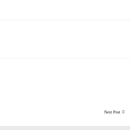
Next
Next Post
post: