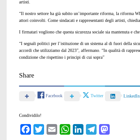
artisti.
“Il nostro settore ha già subito un’importante riforma, la riforma WIT
attori coinvolti. Come sindacati e rappresentanti degli artisti, chied
I firmatari vogliono che questa sicurezza sociale sia mantenuta e che l
“I segnali politici per l’istituzione di un sistema al di fuori della s
accordi che utilizziamo dal 2023”, affermano. “In qualità di rapprese
condizione che rispettino i principi di cui sopra”
Share
Facebook
Twitter
LinkedIn
Condividilo!
Facebook
Twitter
Email
WhatsApp
LinkedIn
Telegram
Mastodon