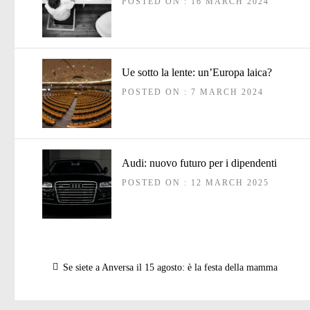
POSTED ON : 16 MARCH 2024
Ue sotto la lente: un’Europa laica?
POSTED ON : 7 MARCH 2024
Audi: nuovo futuro per i dipendenti
POSTED ON : 12 MARCH 2025
Post
Previous
Se siete a Anversa il 15 agosto: è la festa della mamma
navigation
post: