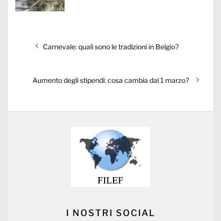
Post
Previous
Carnevale: quali sono le tradizioni in Belgio?
navigation
post:
Next
Aumento degli stipendi: cosa cambia dal 1 marzo?
post:
I NOSTRI SOCIAL