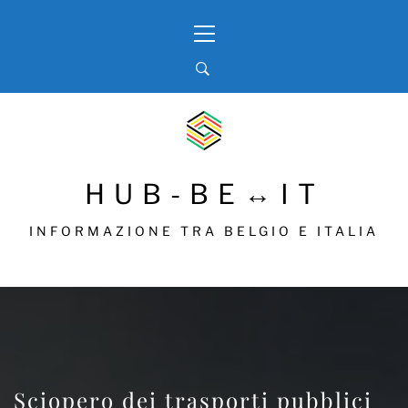
Skip
Primary
to
Menu
content
HUB-BE↔IT
INFORMAZIONE TRA BELGIO E ITALIA
Sciopero dei trasporti pubblici