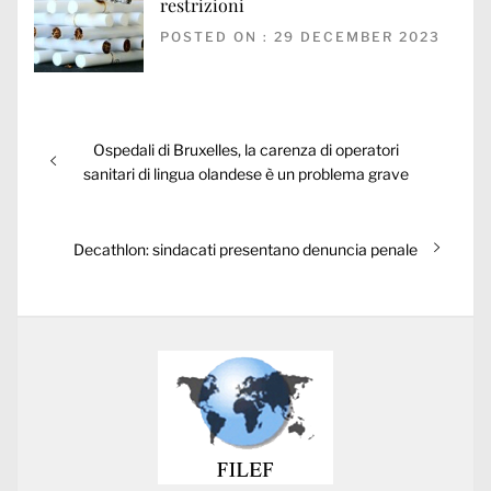
restrizioni
POSTED ON : 29 DECEMBER 2023
Post
Previous
Ospedali di Bruxelles, la carenza di operatori
navigation
post:
sanitari di lingua olandese è un problema grave
Next
Decathlon: sindacati presentano denuncia penale
post: