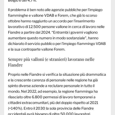
Belgio è del 4,7%.
Il problema è ben noto alle agenzie pubbliche per l’impiego
fiamminghe e vallone VDAB e Forem, che già lo scorso
ottobre hanno raggiunto un accordo per l’inserimento
lavorativo di 12.500 persone vallone in cerca di lavoro nelle
Fiandre a partire dal 2024. “Entrambi i governi vogliono
aumentare questo numero in modo sostanziale”, hanno
dichiarato il servizio pubblico per l’impiego fiammingo VDAB
e la sua controparte vallone Forem.
Sempre più valloni (e stranieri) lavorano nelle
Fiandre
Proprio nelle Fiandre si verifica la situazione più drammatica
e la crescente carenza di personale nelle regione ha già
spinto diverse aziende a reclutare personale in tutto il
mondo. Nel 2022, ad esempio, la regione fiamminga ha
rilasciato oltre 6.800 permessi di lavoro temporanei a
cittadini extracomunitari, più del doppio rispetto al 2021
(+140%). Entro il 2030 la sola provincia delle Fiandre
occidentali avrà bisogno di oltre 50.000 lavoratori