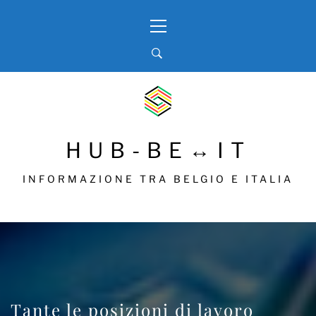
Skip
Primary
to
Menu
content
HUB-BE↔IT
INFORMAZIONE TRA BELGIO E ITALIA
Tante le posizioni di lavoro