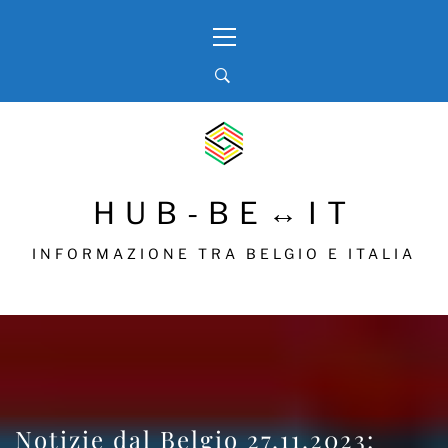
Skip
Primary
to
Menu
content
HUB-BE↔IT
INFORMAZIONE TRA BELGIO E ITALIA
Notizie dal Belgio 27.11.2023: