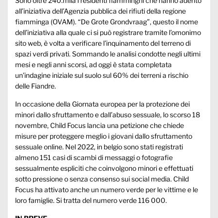
Sono oltre 240.mila i residenti fiamminghi che hanno aderito
all’iniziativa dell’Agenzia pubblica dei rifiuti della regione
fiamminga (OVAM). “De Grote Grondvraag”, questo il nome
dell’iniziativa alla quale ci si può registrare tramite l’omonimo
sito web, è volta a verificare l’inquinamento del terreno di
spazi verdi privati. Sommando le analisi condotte negli ultimi
mesi e negli anni scorsi, ad oggi è stata completata
un’indagine iniziale sul suolo sul 60% dei terreni a rischio
delle Fiandre.
In occasione della Giornata europea per la protezione dei
minori dallo sfruttamento e dall’abuso sessuale, lo scorso 18
novembre, Child Focus lancia una petizione che chiede
misure per proteggere meglio i giovani dallo sfruttamento
sessuale online. Nel 2022, in belgio sono stati registrati
almeno 151 casi di scambi di messaggi o fotografie
sessualmente espliciti che coinvolgono minori e effettuati
sotto pressione o senza consenso sui social media. Child
Focus ha attivato anche un numero verde per le vittime e le
loro famiglie. Si tratta del numero verde 116 000.