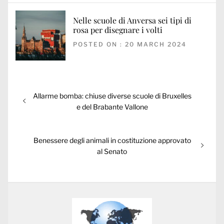
Nelle scuole di Anversa sei tipi di
rosa per disegnare i volti
POSTED ON : 20 MARCH 2024
Post
Previous
Allarme bomba: chiuse diverse scuole di Bruxelles
navigation
post:
e del Brabante Vallone
Next
Benessere degli animali in costituzione approvato
post:
al Senato