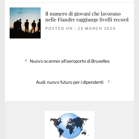
Il numero di giovani che lavorano
nelle Fiandre raggiunge livelli record
POSTED ON : 23 MARCH 2024
Post
Previous
Nuovo scanner all’aeroporto di Bruxelles
navigation
post:
Next
Audi: nuovo futuro per i dipendenti
post: