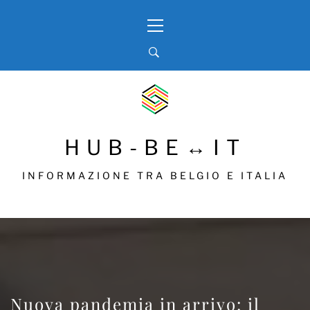
Skip
Primary
to
Menu
content
HUB-BE↔IT
INFORMAZIONE TRA BELGIO E ITALIA
Nuova pandemia in arrivo: il