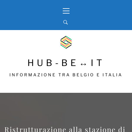
Skip
Primary
to
Menu
content
HUB-BE↔IT
INFORMAZIONE TRA BELGIO E ITALIA
Ristrutturazione alla stazione di