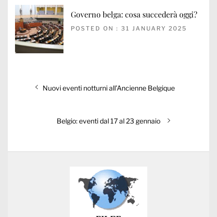
Governo belga: cosa succederà oggi?
POSTED ON : 31 JANUARY 2025
Post
Previous
Nuovi eventi notturni all’Ancienne Belgique
navigation
post:
Next
Belgio: eventi dal 17 al 23 gennaio
post: