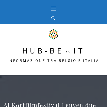
Skip
Primary
to
Menu
content
HUB-BE↔IT
INFORMAZIONE TRA BELGIO E ITALIA
Al Kortfilmfestival Leuven due