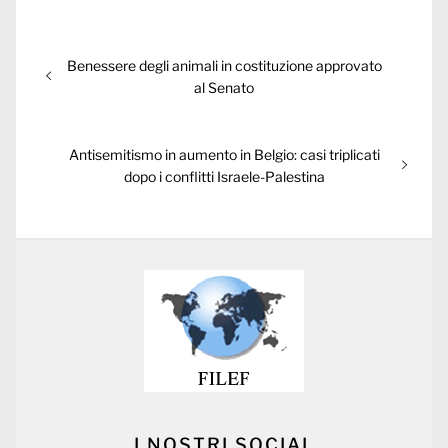
Post
Previous
Benessere degli animali in costituzione approvato
navigation
post:
al Senato
Next
Antisemitismo in aumento in Belgio: casi triplicati
post:
dopo i conflitti Israele-Palestina
I NOSTRI SOCIAL