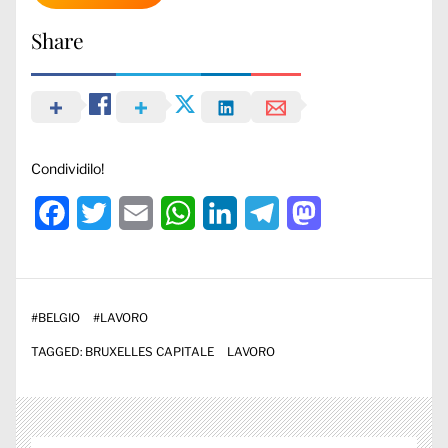
Share
Condividilo!
Facebook
Twitter
Email
WhatsApp
LinkedIn
Telegram
Mastodon
#
BELGIO
#
LAVORO
TAGGED:
BRUXELLES CAPITALE
LAVORO